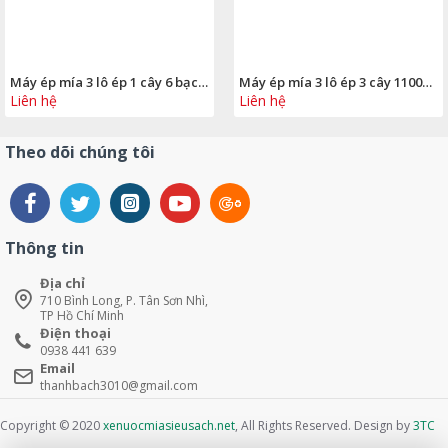
Máy ép mía 3 lô ép 1 cây 6 bạc đạn có kính
Máy ép mía 3 lô ép 3 cây 1100w 12 bạc đạn má thành nhôm
Liên hệ
Liên hệ
Theo dõi chúng tôi
Thông tin
Địa chỉ
710 Bình Long, P. Tân Sơn Nhì,
TP Hồ Chí Minh
Điện thoại
0938 441 639
Email
thanhbach3010@gmail.com
Copyright © 2020
xenuocmiasieusach.net
, All Rights Reserved. Design by
3TC