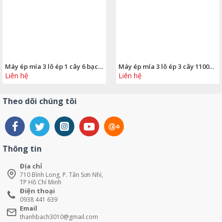
Máy ép mía 3 lô ép 1 cây 6 bạc đạn có kính
Máy ép mía 3 lô ép 3 cây 1100w 12 bạc đạn má thành nhôm
Liên hệ
Liên hệ
Theo dõi chúng tôi
Thông tin
Địa chỉ
710 Bình Long, P. Tân Sơn Nhì,
TP Hồ Chí Minh
Điện thoại
0938 441 639
Email
thanhbach3010@gmail.com