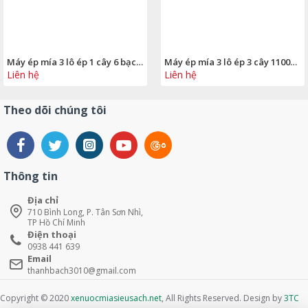
Máy ép mía 3 lô ép 1 cây 6 bạc đạn có kính
Máy ép mía 3 lô ép 3 cây 1100w 12 bạc đạn má thành nhôm
Liên hệ
Liên hệ
Theo dõi chúng tôi
Thông tin
Địa chỉ
710 Bình Long, P. Tân Sơn Nhì,
TP Hồ Chí Minh
Điện thoại
0938 441 639
Email
thanhbach3010@gmail.com
Copyright © 2020
xenuocmiasieusach.net
, All Rights Reserved. Design by
3TC