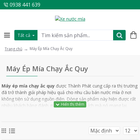
0938 441 639
Tất cả
Máy Ép Mía Chạy Ắc Quy
Trang chủ
Máy Ép Mía Chạy Ắc Quy
Máy ép mía chạy ắc quy
được
Thành Phát cung cấp ra thị trường
đã trở thành giải pháp hiệu quả cho nhu cầu bán nước mía ở nơi
không tiện sử dụng nguồn điện. Dòng sản phẩm này hiện được rất
nhiều khách hàng đánh giá cao bởi sự tiện ích mà nó mang lại.
Máy ép mía chạy ắc quy là gì?
Máy ép mía chạy ắc quy
là sản phẩm thích hợp sử dụng khi khoảng